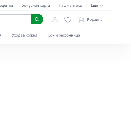
ецепты
Бонусная карта
Наши аптеки
Еще
Корзина
я
Уход за кожей
Сон и бессонница