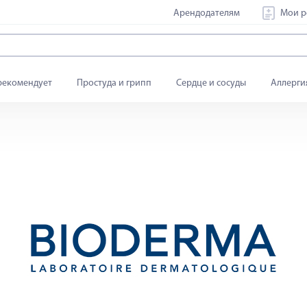
Арендодателям
Мои р
рекомендует
Простуда и грипп
Сердце и сосуды
Аллерги