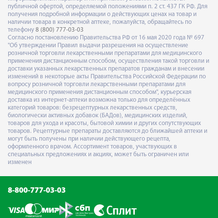
публичной офертой, определяемой положениями п. 2 ст. 437 ГК РФ. Для
получения подробной информации о действующих ценах на товар и
наличии товара в конкретной аптеке, пожалуйста, обращайтесь по
телефону
8 (800) 777-03-03
Согласно постановлению Правительства РФ от 16 мая 2020 года № 697
"Об утверждении Правил выдачи разрешения на осуществление
розничной торговли лекарственными препаратами для медицинского
применения дистанционным способом, осуществления такой торговли и
доставки указанных лекарственных препаратов гражданам и внесении
изменений в некоторые акты Правительства Российской Федерации по
вопросу розничной торговли лекарственными препаратами для
медицинского применения дистанционным способом", курьерская
доставка из интернет-аптеки возможна только для определённых
категорий товаров: безрецептурных лекарственных средств,
биологически активных добавок (БАДов), медицинских изделий,
товаров для ухода и красоты, бытовой химии и других сопутствующих
товаров. Рецептурные препараты доставляются до ближайшей аптеки и
могут быть получены при наличии действующего рецепта,
оформленного врачом. Ассортимент товаров, участвующих в
специальных предложениях и акциях, может быть ограничен или
изменен
8-800-777-03-03