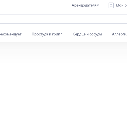
Арендодателям
Мои р
рекомендует
Простуда и грипп
Сердце и сосуды
Аллерги