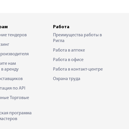
рам
Работа
ние тендеров
Преимущества работы в
Ригла
зинг
Работа в аптеке
производителя
Работа в офисе
ите нам
 в аренду
Работа в контакт-центре
оставщиков
Охрана труда
тация по API
нные Торговые
ская программа
мастеров