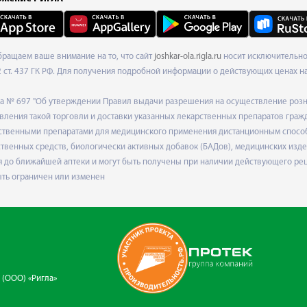
Обращаем ваше внимание на то, что сайт
joshkar-ola.rigla.ru
носит исключительно
ст. 437 ГК РФ. Для получения подробной информации о действующих ценах на 
ода № 697 "Об утверждении Правил выдачи разрешения на осуществление роз
ления такой торговли и доставки указанных лекарственных препаратов граж
твенными препаратами для медицинского применения дистанционным способом
венных средств, биологически активных добавок (БАДов), медицинских издел
 до ближайшей аптеки и могут быть получены при наличии действующего рец
ыть ограничен или изменен
 (ООО) «Ригла»