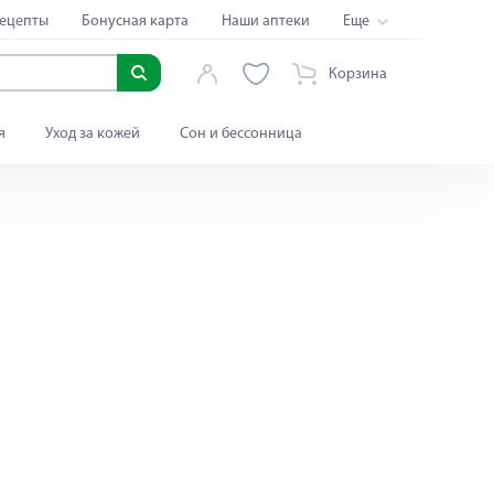
ецепты
Бонусная карта
Наши аптеки
Еще
Корзина
я
Уход за кожей
Сон и бессонница