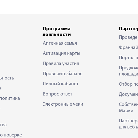
Программа
Партне
лояльности
Проведе
Аптечная семья
Франчай
Активация карты
Портал 
Правила участия
Предлож
Проверить баланс
площади
ьность
Личный кабинет
Отбор п
в
Вопрос-ответ
Докумен
политика
Электронные чеки
Собстве
е
Марки
Партнер
тва
для веб-
 о поверке