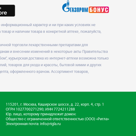
 информационный характер и ни при каких условиях не
товар и наличии товара в конкретной аптеке, пожалуйста,
ничной торговли лекарственными препаратами для
данам и внесении изменений в некоторые акты Правительства
", курьерская доставка из интернет-аптеки возможна только
ий, товаров для ухода и красоты, бытовой химии и других
епта, оформленного врачом. Ассортимент товаров,
115201, г. Москва, Каширское шоссе, д. 22, корп. 4, стр. 1
ОГРН 1027700271290; ИНН 7724211288
Юр. лицо, которому принадлежит домен:
Общество с ограниченной ответственностью
(ООО) «Ригла»
Электронная почта:
info@rigla.ru