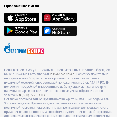
Приложение РИГЛА
Цены в аптеках могут отличаться от цен, указанных на сайте. Обращаем
ваше внимание на то, что сайт
joshkar-ola.rigla.ru
носит исключительно
информационный характер и ни при каких условиях не является
публичной офертой, определяемой положениями п. 2 ст. 437 ГК РФ. Для
получения подробной информации о действующих ценах на товар и
наличии товара в конкретной аптеке, пожалуйста, обращайтесь по
телефону
8 (800) 777-03-03
Согласно постановлению Правительства РФ от 16 мая 2020 года № 697
"Об утверждении Правил выдачи разрешения на осуществление
розничной торговли лекарственными препаратами для медицинского
применения дистанционным способом, осуществления такой торговли и
доставки указанных лекарственных препаратов гражданам и внесении