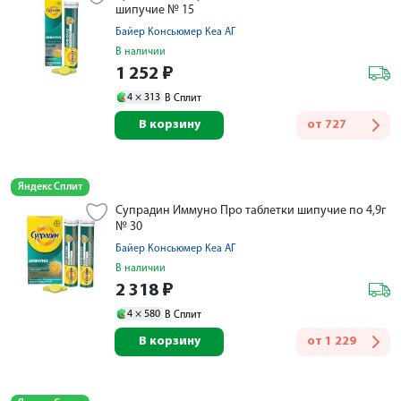
шипучие № 15
Байер Консьюмер Кеа АГ
В наличии
1 252
₽
4 ×
313
В Сплит
В корзину
от
727
Яндекс Сплит
Супрадин Иммуно Про таблетки шипучие по 4,9г
№ 30
Байер Консьюмер Кеа АГ
В наличии
2 318
₽
4 ×
580
В Сплит
В корзину
от
1 229