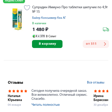
Яндекс Сплит
Супрадин Иммуно Про таблетки шипучие по 4,9г
№ 15
Байер Консьюмер Кеа АГ
В наличии
1 480
₽
4 ×
370
В Сплит
В корзину
от
511
Все отзывы
Отзывы
Сегодня получила очередной заказ.
Все великолепно. Отличный сервис.
Наталья
Ирина
Спасибо.
Юрьевна
Борисовна
Читать полностью
04 января
30 декабря