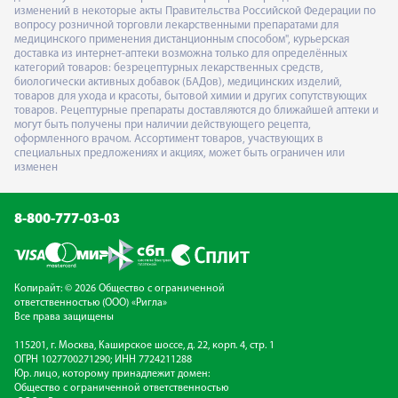
изменений в некоторые акты Правительства Российской Федерации по
вопросу розничной торговли лекарственными препаратами для
медицинского применения дистанционным способом", курьерская
доставка из интернет-аптеки возможна только для определённых
категорий товаров: безрецептурных лекарственных средств,
биологически активных добавок (БАДов), медицинских изделий,
товаров для ухода и красоты, бытовой химии и других сопутствующих
товаров. Рецептурные препараты доставляются до ближайшей аптеки и
могут быть получены при наличии действующего рецепта,
оформленного врачом. Ассортимент товаров, участвующих в
специальных предложениях и акциях, может быть ограничен или
изменен
8-800-777-03-03
Копирайт: © 2026 Общество с ограниченной
ответственностью (ООО) «Ригла»
Все права защищены
115201, г. Москва, Каширское шоссе, д. 22, корп. 4, стр. 1
ОГРН 1027700271290; ИНН 7724211288
Юр. лицо, которому принадлежит домен:
Общество с ограниченной ответственностью