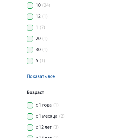
10
(24)
12
(1)
1
(7)
20
(1)
30
(1)
5
(1)
Показать все
Возраст
с 1 года
(1)
с 1 месяца
(2)
с 12 лет
(3)