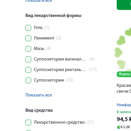
Показать все
Вид лекарственной формы
Гель
(1)
Линимент
(2)
Мазь
(4)
Суппозитории вагинальные
(5)
Суппозитории ректальные
(17)
Яндекс
Суппозитории
(15)
Красав
свечи 
Показать все
Нижфа
Вид средства
В налич
94,5
Лекарственное средство
(11)
4 ×
24