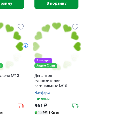
орзину
В корзину
Товар дня
т
Яндекс Сплит
 свечи №10
Депантол
суппозитории
вагинальные №10
Нижфарм
В наличии
961
₽
4 ×
241
лит
В Сплит