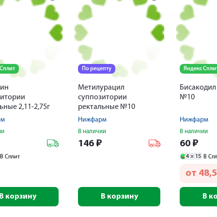
 Сплит
По рецепту
Яндекс Спли
рин
Метилурацил
Бисакодил 
зитории
суппозитории
№10
ьные 2,11-2,75г
ректальные №10
рм
Нижфарм
Нижфарм
ии
В наличии
В наличии
₽
146
₽
60
₽
4 ×
15
В Сплит
В Сп
от
48,5
В корзину
В корзину
В к