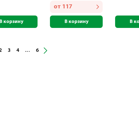
от
117
В корзину
В корзину
В к
2
3
4
6
...