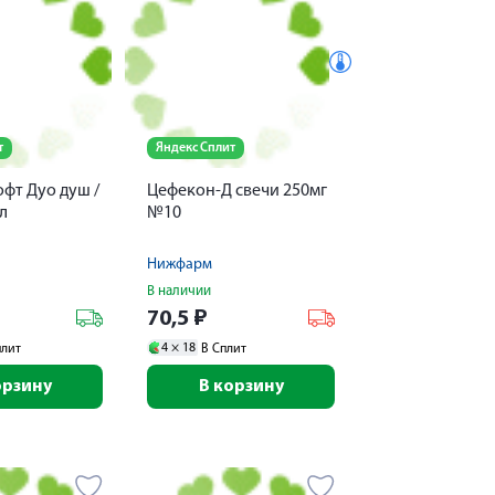
т
Яндекс Сплит
фт Дуо душ /
Цефекон-Д свечи 250мг
л
№10
Нижфарм
В наличии
70,5
₽
4 ×
18
плит
В Сплит
орзину
В корзину