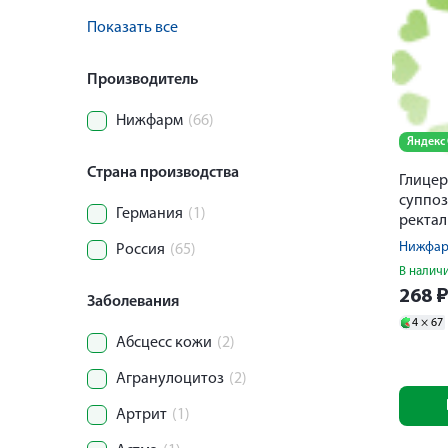
Показать все
Производитель
Нижфарм
(66)
Яндекс
Страна производства
Глице
суппо
Германия
(1)
ректал
№10
Нижфа
Россия
(65)
В налич
268
Заболевания
4 ×
67
Абсцесс кожи
(2)
Агранулоцитоз
(2)
Артрит
(1)