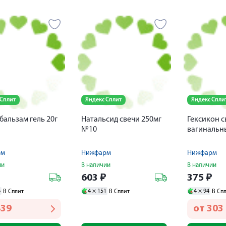
 Сплит
Яндекс Сплит
Яндекс Спли
бальзам гель 20г
Натальсид свечи 250мг
Гексикон с
№10
вагинальн
рм
Нижфарм
Нижфарм
ии
В наличии
В наличии
₽
603
₽
375
₽
6
4 ×
151
4 ×
94
В Сплит
В Сплит
В Сп
439
от
303