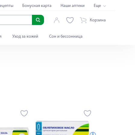
ецепты
Бонусная карта
Наши аптеки
Еще
Корзина
я
Уход за кожей
Сон и бессонница