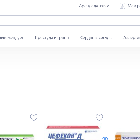
Арендодателям
Мои р
рекомендует
Простуда и грипп
Сердце и сосуды
Аллерги