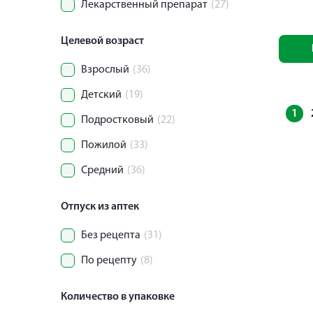
Лекарственный препарат
(27)
Целевой возраст
Взрослый
(36)
Детский
(19)
1
Подростковый
(22)
Пожилой
(33)
Средний
(36)
Отпуск из аптек
Без рецепта
(31)
По рецепту
(8)
Количество в упаковке