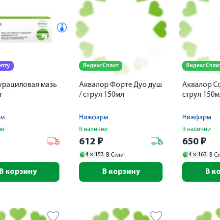
епту
Яндекс Сплит
Яндекс Спли
урациловая мазь
Аквалор Форте Дуо душ
Аквалор Со
г
/ струя 150мл
струя 150м
рм
Нижфарм
Нижфарм
ии
В наличии
В наличии
₽
612
₽
650
₽
4 ×
153
4 ×
163
В Сплит
В С
В корзину
В корзину
В к