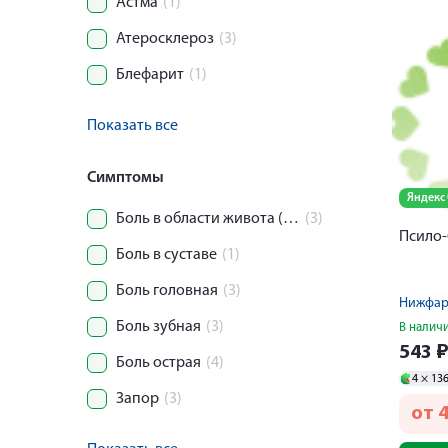
Астма
(1)
Атеросклероз
(3)
Блефарит
(1)
Показать все
Симптомы
Яндекс
Боль в области живота (колика)
(3)
Псило-
Боль в суставе
(1)
Боль головная
(3)
Нижфа
Боль зубная
(3)
В налич
543
Боль острая
(4)
4 ×
13
Запор
(3)
от