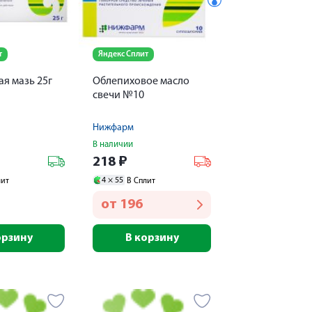
т
Яндекс Сплит
я мазь 25г
Облепиховое масло
свечи №10
Нижфарм
В наличии
218
₽
4 ×
55
лит
В Сплит
от
196
орзину
В корзину