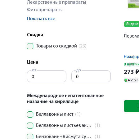
Лекарственные препараты
Фитопрепараты
Показать все
Яндекс
Скидки
Левоме
Товары со скидкой
(23)
Нижфа
Цена
В налич
от
до
273
4 ×
69
Международное непатентованное
название на кириллице
Белладонны лист
(1)
Белладонны листьев экстракт+Трибромфенолят висмута+Цинка сульфат
(1)
Бензокаин+Висмута субгаллат+Рацементол+Цинка оксид
(1)