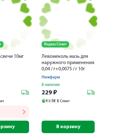
т
Яндекс Сплит
свечи 10мг
Левомеколь мазь для
наружного применения
0,04 / г+0,0075 / г 10г
Нижфарм
В наличии
229
₽
4 ×
58
лит
В Сплит
орзину
В корзину