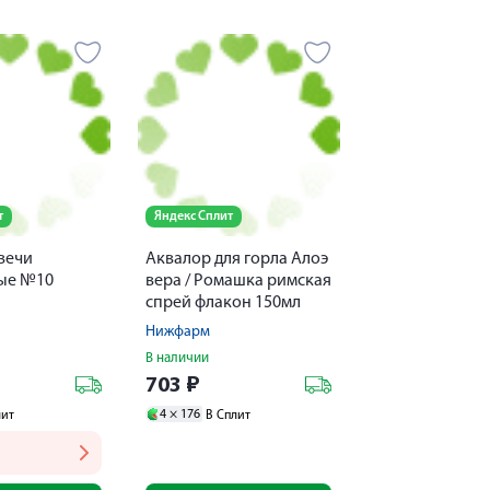
т
Яндекс Сплит
вечи
Аквалор для горла Алоэ
ые №10
вера / Ромашка римская
спрей флакон 150мл
Нижфарм
В наличии
703
₽
4 ×
176
лит
В Сплит