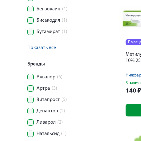
Бензокаин
(1)
Бисакодил
(1)
Бутамират
(1)
По рец
Показать все
Метил
10% 25
Бренды
Нижфа
Аквалор
(5)
В налич
Артра
(3)
140
Витапрост
(5)
Депантол
(2)
Ливарол
(2)
Натальсид
(1)