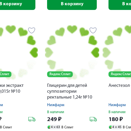
В корзину
В корзину
В к
 Сплит
Яндекс Сплит
Яндекс Спли
ки экстракт
Глицерин для детей
Анестезол
0,015г №10
суппозитории
ректальные 1,24г №10
рм
Нижфарм
Нижфарм
ии
В наличии
В наличии
₽
249
₽
180
₽
4 ×
63
4 ×
45
В Сплит
В Сплит
В Сп