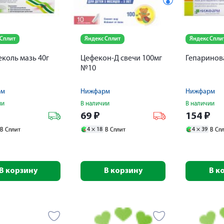
 Сплит
Яндекс Сплит
Яндекс Спли
коль мазь 40г
Цефекон-Д свечи 100мг
Гепаринова
№10
рм
Нижфарм
Нижфарм
ии
В наличии
В наличии
₽
69
₽
154
₽
4 ×
18
4 ×
39
В Сплит
В Сплит
В Сп
В корзину
В корзину
В к