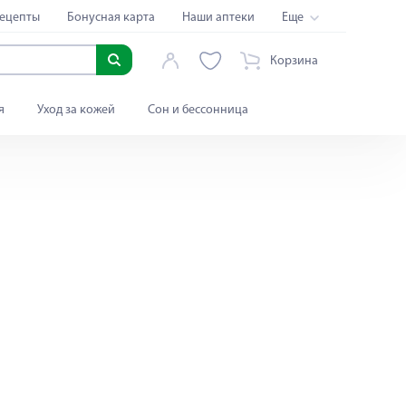
ецепты
Бонусная карта
Наши аптеки
Еще
Корзина
я
Уход за кожей
Сон и бессонница