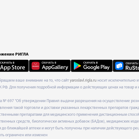
жение РИГЛА
Обращаем ваше внимание на то, что сайт
yaroslavl.rigla.ru
носит исключительно и
К РФ. Для получения подробной информации о действующих ценах на товар и 
ода № 697 "Об утверждении Правил выдачи разрешения на осуществление роз
ления такой торговли и доставки указанных лекарственных препаратов граж
твенными препаратами для медицинского применения дистанционным способом
венных средств, биологически активных добавок (БАДов), медицинских издел
 до ближайшей аптеки и могут быть получены при наличии действующего рец
ыть ограничен или изменен