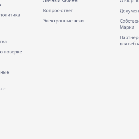
Личный кабинет
Отбор п
в
Вопрос-ответ
Докумен
политика
Электронные чеки
Собстве
е
Марки
Партнер
тва
для веб-
 о поверке
ьные
ы с