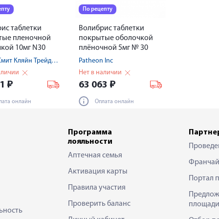
епту
По рецепту
ис таблетки
Волибрис таблетки
тые пленочной
покрытые оболочкой
кой 10мг N30
плёночной 5мг № 30
Глаксо Смит Кляйн Трейдинг ЗАО/Патеон Инк АО
Patheon Inc
аличии
Нет в наличии
31
₽
63 063
₽
лата онлайн
Оплата онлайн
Программа
Партне
лояльности
Проведе
Аптечная семья
Франчай
Активация карты
Портал 
Правила участия
Предлож
Проверить баланс
площади
ьность