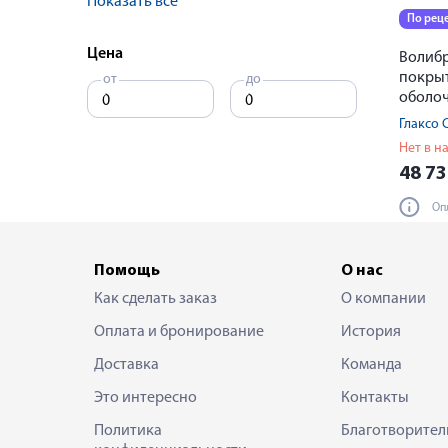
Показать все
По рец
Цена
Волибр
покры
от
до
оболоч
Нет в н
48 7
Оп
Помощь
О нас
Как сделать заказ
О компании
Оплата и бронирование
История
Доставка
Команда
Это интересно
Контакты
Политика
Благотворител