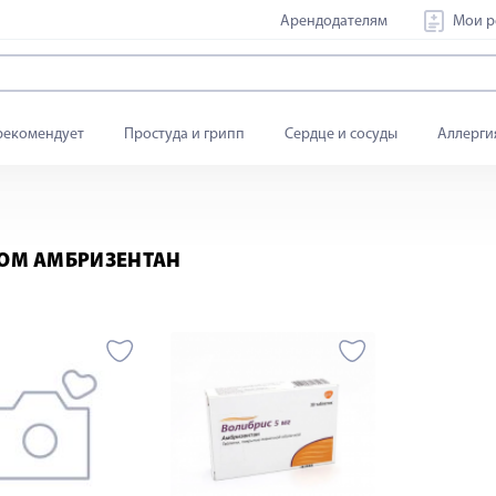
Арендодателям
Мои р
рекомендует
Простуда и грипп
Сердце и сосуды
Аллерги
ВОМ АМБРИЗЕНТАН