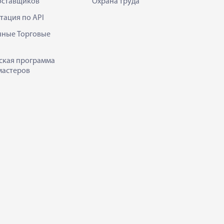
оставщиков
Охрана труда
тация по API
нные Торговые
ская программа
мастеров