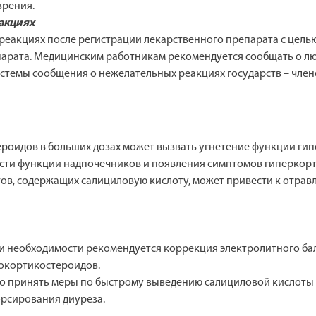
зрения.
акциях
реакциях после регистрации лекарственного препарата с цел
епарата. Медицинским работникам рекомендуется сообщать о 
стемы сообщения о нежелательных реакциях государств – член
роидов в больших дозах может вызвать угнетение функции ги
ости функции надпочечников и появления симптомов гиперкор
ов, содержащих салициловую кислоту, может привести к отрав
необходимости рекомендуется коррекция электролитного бала
кокортикостероидов.
 принять меры по быстрому выведению салициловой кислоты и
орсирования диуреза.