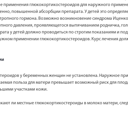
е применения глюкокортикостероидов для наружного применен
твенно, повышенной абсорбции препарата. У детей это определя
тропного гормона. Возможно возникновение синдрома Иценко-
епного давления, проявляющегося выпячиванием родничка, го
та у детей должно проводиться по строгим показаниям и под к
ужном применении глюкокортикостероидов. Курс лечения дол
ии
тероидов у беременных женщин не установлена. Наружное пр
агаемая польза для матери превышает возможный риск для плод
ьшими участками кожи.
никают ли местные глюкокортикостероиды в молоко матери, сле