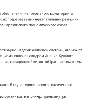
ью обеспечения непрерывного мониторинга
любых подозреваемых нежелательных реакциях
ов Евразийского экономического союза.
пофизарно-надпочечниковой системы, что может
тицизма, включая синдром Иценко-Кушинга.
лению салициловой кислотой (ранние симптомы -
нса. В случае хронического токсического
з организма, например, прием внутрь