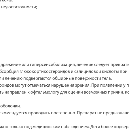
я кожи;
 недостаточности;
здражение или гиперсенсибилизация, лечение следует прекрати
абсорбция глюкокортикостероидов и салициловой кислоты при
сли лечению подвергаются обширные поверхности тела.
оидов могут отмечаться нарушения зрения. При появлении у п
ь направлен к офтальмологу для оценки возможных причин, кот
 оболочки.
екомендуется проводить постепенно. Препарат не предназначе
зможно только под медицинским наблюдением. Дети более подве