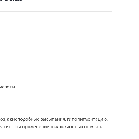
кислоты.
ихоз, акнеподобные высыпания, гипопигментацию,
рматит. При применении окклюзионных повязок: