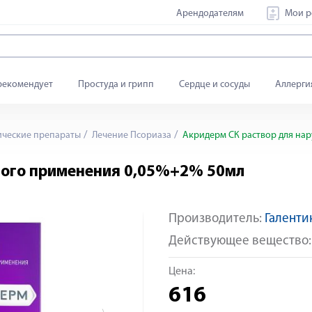
Арендодателям
Мои р
рекомендует
Простуда и грипп
Сердце и сосуды
Аллерги
ические препараты
Лечение Псориаза
Акридерм СК раствор для на
ного применения 0,05%+2% 50мл
Производитель:
Галенти
Яндекс Сплит
Действующее вещество
Цена:
616