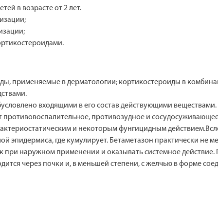
ей в возрасте от 2 лет.
лизации;
изации;
ортикостероидами.
ды, применяемые в дерматологии; кортикостероиды в комбинац
дствами.
условлено входящими в его состав действующими веществами.
 противовоспалительное, противозудное и сосудосуживающее 
бактериостатическим и некоторым фунгицидным действием.Всл
лой эпидермиса, где кумулирует. Бетаметазон практически не м
к при наружном применении и оказывать системное действие. 
ится через почки и, в меньшей степени, с желчью в форме сое