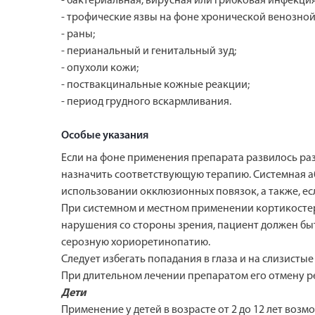
- бактериальная, вирусная или грибковая инфекци
- трофические язвы на фоне хронической венозной
- раны;
- перианальный и генитальный зуд;
- опухоли кожи;
- поствакцинальные кожные реакции;
- период грудного вскармливания.
Особые указания
Если на фоне применения препарата развилось ра
назначить соответствующую терапию. Системная 
использовании окклюзионных повязок, а также, е
При системном и местном применении кортикостер
нарушения со стороны зрения, пациент должен быт
серозную хориоретинопатию.
Следует избегать попадания в глаза и на слизистые
При длительном лечении препаратом его отмену р
Дети
Применение у детей в возрасте от 2 до 12 лет во