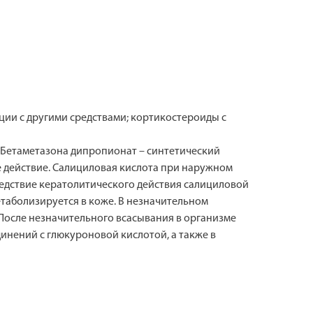
ии с другими средствами; кортикостероиды с
 Бетаметазона дипропионат – синтетический
действие. Салициловая кислота при наружном
едствие кератолитического действия салициловой
етаболизируется в коже. В незначительном
После незначительного всасывания в организме
динений с глюкуроновой кислотой, а также в