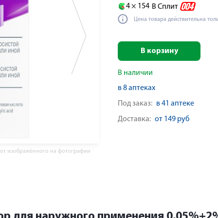
4 ×
154
В Сплит
Цена товара действительна тол
В корзину
В наличии
в 8 аптеках
Под заказ:
в 41 аптеке
Доставка:
от 149 руб
 от изображённого на фотографии
ор для наружного применения 0,05%+2