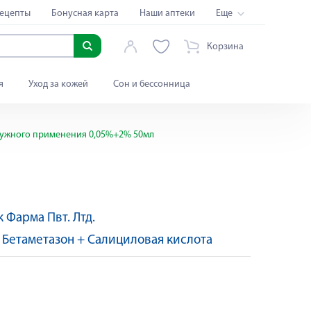
ецепты
Бонусная карта
Наши аптеки
Еще
Корзина
я
Уход за кожей
Сон и бессонница
ружного применения 0,05%+2% 50мл
к Фарма Пвт. Лтд.
Яндекс Сплит
:
Бетаметазон + Салициловая кислота