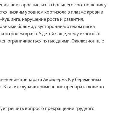
ия, чем взрослые, из-за большего соотношения у
ется низким уровнем кортизола в плазме крови и
Кушинга, нарушение роста и развития,
ловными болями, двусторонним отеком диска
онтролем врача. У детей чаще, чем у взрослых,
жен ограничиваться пятью днями. Окклюзионные
именение препарата Акридерм СК у беременных
а. В таких случаях применение препарата должно
дует решить вопрос о прекращении грудного