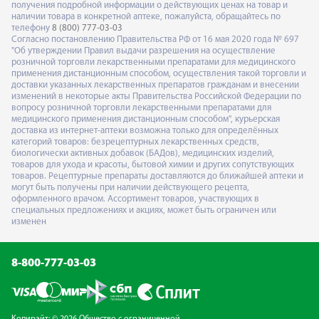
получения подробной информации о действующих ценах на товар и
наличии товара в конкретной аптеке, пожалуйста, обращайтесь по
телефону
8 (800) 777-03-03
Согласно постановлению Правительства РФ от 16 мая 2020 года № 697
"Об утверждении Правил выдачи разрешения на осуществление
розничной торговли лекарственными препаратами для медицинского
применения дистанционным способом, осуществления такой торговли и
доставки указанных лекарственных препаратов гражданам и внесении
изменений в некоторые акты Правительства Российской Федерации по
вопросу розничной торговли лекарственными препаратами для
медицинского применения дистанционным способом", курьерская
доставка из интернет-аптеки возможна только для определённых
категорий товаров: безрецептурных лекарственных средств,
биологически активных добавок (БАДов), медицинских изделий,
товаров для ухода и красоты, бытовой химии и других сопутствующих
товаров. Рецептурные препараты доставляются до ближайшей аптеки и
могут быть получены при наличии действующего рецепта,
оформленного врачом. Ассортимент товаров, участвующих в
специальных предложениях и акциях, может быть ограничен или
изменен
8-800-777-03-03
Копирайт: © 2026 Общество с ограниченной