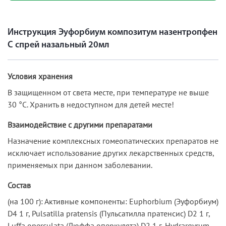
Инструкция Эуфорбиум композитум назентропфен
С спрей назальный 20мл
Условия хранения
В защищенном от света месте, при температуре не выше
30 °С. Хранить в недоступном для детей месте!
Взаимодействие с другими препаратами
Назначение комплексных гомеопатических препаратов не
исключает использование других лекарственных средств,
применяемых при данном заболевании.
Состав
(на 100 г): Активные компоненты: Euphorbium (Эуфорбиум)
D4 1 г, Pulsatilla pratensis (Пульсатилла пратенсис) D2 1 г,
Luffa operculata (Люффа оперкулята) D2 1 г, Hydrargyrum