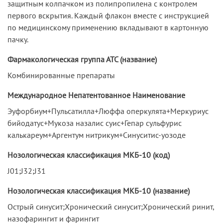
защитным колпачком из полипропилена с контролем
первого вскрытия. Каждый флакон вместе с инструкцией
по медицинскому применению вкладывают в картонную
пачку.
Фармакологическая группа АТС (название)
Комбинированные препараты
Международное Непатентованное Наименование
Эуфорбиум+Пульсатилла+Люффа оперкулята+Меркуриус
бийодатус+Мукоза назалис суис+Гепар сульфурис
калькареум+Аргентум нитрикум+Синуситис-yозоде
Нозологическая классификация МКБ-10 (код)
J01;J32;J31
Нозологическая классификация МКБ-10 (название)
Острый синусит;Хронический синусит;Хронический ринит,
назофарингит и фарингит