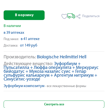
В корзину
Поделиться
В наличии
в 39 аптеках
в 41 аптеке
Под заказ:
от 149 руб
Доставка:
Производитель:
Biologische Heilmittel Hell
Действующее вещество:
Эуфорбиум +
Пульсатилла + Люффа оперкулята + Меркуриус
бийодатус + Мукоза назалис суис + Гепар
сульфурис калькареум + Аргентум нитрикум +
Синуситис-yозоде
Эуфорбиум композитум
- все лекарственные формы
Смотреть все