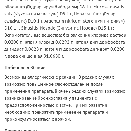
biiodatum (Гидраргирум бийодатум) D8 1 г, Mucosa nasalis
suis (Мукоза назалис суис) D8 1 г, Hepar sulfuris (Гепар
сульфурис) D10 1 г, Argentum nitricum (Аргентум нитрикум)
D10 1 г, Sinusitis-Nosode (Синуситис-Нозоде) D13 1 г;
Вспомогательные вещества: бензалкония хлорида раствор
0,0200 г, натрия хлорид 0,8292 г, натрия дигидрофосфата
дигидрат 0,0628 г, натрия гидрофосфата дигидрат 0,0200
г, вода очищенная 91,0680 г.
Побочное действие
Возможны аллергические реакции. В редких случаях
возможно повышенное слюноотделение после
применения препарата. В очень редких случаях возможно
возникновение бронхоспазма у пациентов с
предрасположенностью к астме. При их развитии
необходимо прекратить применение препарата и
проконсультироваться с врачом.
Передозировка