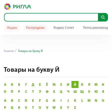
Акции
Распродажа
Яндекс Сплит
Ригла рекомендуе
Главная
Товары на букву Й
Товары на букву Й
А
Б
В
Г
Д
Е
Ё
Ж
З
И
Й
К
Л
М
Н
О
П
Р
С
Т
У
Ф
Х
Ц
Ч
Ш
Щ
Э
Ю
Я
A
B
C
D
E
F
G
H
I
J
K
L
M
N
O
P
Q
R
S
T
U
V
W
X
Y
Z