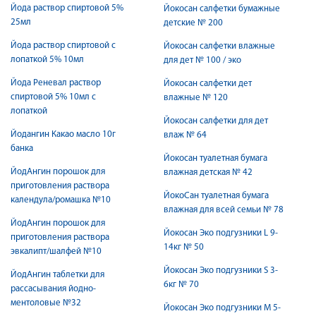
Йода раствор спиртовой 5%
Йокосан салфетки бумажные
25мл
детские № 200
Йода раствор спиртовой с
Йокосан салфетки влажные
лопаткой 5% 10мл
для дет № 100 / эко
Йода Реневал раствор
Йокосан салфетки дет
спиртовой 5% 10мл с
влажные № 120
лопаткой
Йокосан салфетки для дет
Йодангин Какао масло 10г
влаж № 64
банка
Йокосан туалетная бумага
ЙодАнгин порошок для
влажная детская № 42
приготовления раствора
ЙокоСан туалетная бумага
календула/ромашка №10
влажная для всей семьи № 78
ЙодАнгин порошок для
Йокосан Эко подгузники L 9-
приготовления раствора
14кг № 50
эвкалипт/шалфей №10
Йокосан Эко подгузники S 3-
ЙодАнгин таблетки для
6кг № 70
рассасывания йодно-
ментоловые №32
Йокосан Эко подгузники М 5-