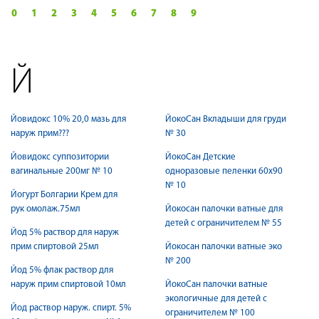
0
1
2
3
4
5
6
7
8
9
Й
Йовидокс 10% 20,0 мазь для
ЙокоСан Вкладыши для груди
наруж прим???
№ 30
Йовидокс суппозитории
ЙокоСан Детские
вагинальные 200мг № 10
одноразовые пеленки 60х90
№ 10
Йогурт Болгарии Крем для
рук омолаж.75мл
Йокосан палочки ватные для
детей с ограничителем № 55
Йод 5% раствор для наруж
прим спиртовой 25мл
Йокосан палочки ватные эко
№ 200
Йод 5% флак раствор для
наруж прим спиртовой 10мл
ЙокоСан палочки ватные
экологичные для детей с
Йод раствор наруж. спирт. 5%
ограничителем № 100