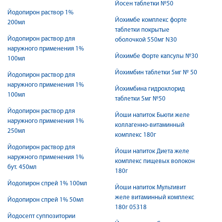
Йосен таблетки №50
Йодопирон раствор 1%
Йохимбе комплекс форте
200мл
таблетки покрытые
Йодопирон раствор для
оболочкой 550мг N30
наружного применения 1%
Йохимбе Форте капсулы №30
100мл
Йохимбин таблетки 5мг № 50
Йодопирон раствор для
наружного применения 1%
Йохимбина гидрохлорид
100мл
таблетки 5мг №50
Йодопирон раствор для
Йоши напиток Бьюти желе
наружного применения 1%
коллагенно-витаминный
250мл
комплекс 180г
Йодопирон раствор для
Йоши напиток Диета желе
наружного применения 1%
комплекс пищевых волокон
бут. 450мл
180г
Йодопирон спрей 1% 100мл
Йоши напиток Мультивит
желе витаминный комплекс
Йодопирон спрей 1% 50мл
180г 05318
Йодосепт суппозитории