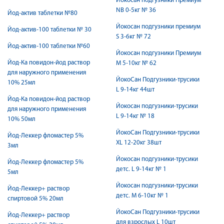
Йокосан подгузники Премиум
NB 0-5кг № 36
Йод-актив таблетки №80
Йокосан подгузники премиум
Йод-актив-100 таблетки № 30
S 3-6кг № 72
Йод-актив-100 таблетки №60
Йокосан подгузники Премиум
Йод-Ка повидон-йод раствор
М 5-10кг № 62
для наружного применения
ЙокоСан Подгузники-трусики
10% 25мл
L 9-14кг 44шт
Йод-Ка повидон-йод раствор
Йокосан подгузники-трусики
для наружного применения
L 9-14кг № 18
10% 50мл
ЙокоСан Подгузники-трусики
Йод-Леккер фломастер 5%
XL 12-20кг 38шт
3мл
Йокосан подгузники-трусики
Йод-Леккер фломастер 5%
детс. L 9-14кг № 1
5мл
Йокосан подгузники-трусики
Йод-Леккер+ раствор
детс. М 6-10кг № 1
спиртовой 5% 20мл
ЙокоСан Подгузники-трусики
Йод-Леккер+ раствор
для взрослых L 10шт