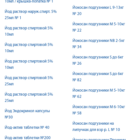
10мл / крышка-лопатка № 1
Йокосан подгузники L 9-13кг
Йод раствор наруж.спирт. 5%
№ 20
25мл № 1
Йокосан подгузники M 5-10кг
Йод раствор спиртовой 5%
№ 22
10мл
Йокосан подгузники NB 2-5кг
Йод раствор спиртовой 5%
№ 34
10мл
Йокосан подгузники S до 6кг
Йод раствор спиртовой 5%
№ 26
10мл
Йокосан подгузники S до 6кг
Йод раствор спиртовой 5%
№ 82
25мл
Йокосан подгузники М 5-10кг
Йод раствор спиртовой 5%
№ 62
25мл
Йокосан подгузники М 6-10кг
Йод Эндокринол капсулы
№ 58
№30
Йокосан подгузники на
Йод-актив таблетки № 40
липучках для взр р. L № 10
Йод-актив таблетки №200