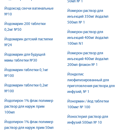
50мл № 1
Йодоксид свечи вагинальные
Йомерон раствор для
№10
инъекций 350мг йода/мл
500мл № 1
Йодомарин 200 таблетки
0,2мг №50
Йомерон раствор для
инъекций 400мг йода/мл
Йодомарин детский пастилки
100мл N1
№24
Йомерон раствор для
Йодомарин для будущей
инъекций 400мг йода/мл
мамы таблетки №30
200мл флакон № 1
Йодомарин таблетки 0,1мг
Йонделис
№100
лиофилизированный для
Йодомарин таблетки 0,2мг
приготовления раствора для
№100
инфузий, № 1
Йодопирон 1% флак полимер
Йонормин / йод таблетки
раствор для наруж прим
100мкг № 100
100мл
Йоностерил раствор для
Йодопирон 1% флак полимер
инфузий 500мл № 10
раствор для наруж прим 50мл