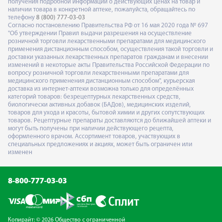
получения подробной информации о действующих ценах на товар и
наличии товара в конкретной аптеке, пожалуйста, обращайтесь по
телефону
8 (800) 777-03-03
Согласно постановлению Правительства РФ от 16 мая 2020 года № 697
"Об утверждении Правил выдачи разрешения на осуществление
розничной торговли лекарственными препаратами для медицинского
применения дистанционным способом, осуществления такой торговли и
доставки указанных лекарственных препаратов гражданам и внесении
изменений в некоторые акты Правительства Российской Федерации по
вопросу розничной торговли лекарственными препаратами для
медицинского применения дистанционным способом", курьерская
доставка из интернет-аптеки возможна только для определённых
категорий товаров: безрецептурных лекарственных средств,
биологически активных добавок (БАДов), медицинских изделий,
товаров для ухода и красоты, бытовой химии и других сопутствующих
товаров. Рецептурные препараты доставляются до ближайшей аптеки и
могут быть получены при наличии действующего рецепта,
оформленного врачом. Ассортимент товаров, участвующих в
специальных предложениях и акциях, может быть ограничен или
изменен
8-800-777-03-03
Копирайт: © 2026 Общество с ограниченной