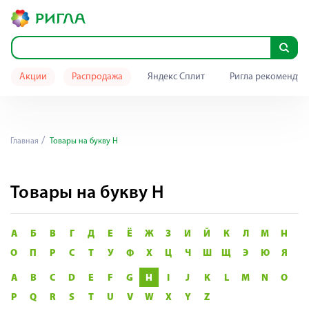
Акции
Распродажа
Яндекс Сплит
Ригла рекомендуе
Главная
Товары на букву H
Товары на букву H
А
Б
В
Г
Д
Е
Ё
Ж
З
И
Й
К
Л
М
Н
О
П
Р
С
Т
У
Ф
Х
Ц
Ч
Ш
Щ
Э
Ю
Я
A
B
C
D
E
F
G
H
I
J
K
L
M
N
O
P
Q
R
S
T
U
V
W
X
Y
Z