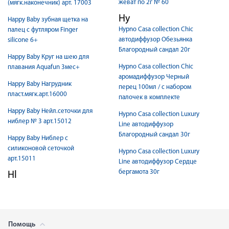
жеват по 2г № 60
(мягк.наконечник) арт. 17003
Hy
Happy Baby зубная щетка на
Hypno Casa collection Chic
палец с футляром Finger
автодиффузор Обезьянка
silicone 6+
Благородный сандал 20г
Happy Baby Круг на шею для
Hypno Casa collection Chic
плавания Aquafun 3мес+
аромадиффузор Черный
Happy Baby Нагрудник
перец 100мл / с набором
пласт.мягк.арт.16000
палочек в комплекте
Happy Baby Нейл.сеточки для
Hypno Casa collection Luxury
ниблер № 3 арт.15012
Line автодиффузор
Благородный сандал 30г
Happy Baby Ниблер с
силиконовой сеточкой
Hypno Casa collection Luxury
арт.15011
Line автодиффузор Сердце
бергамота 30г
Hl
Помощь