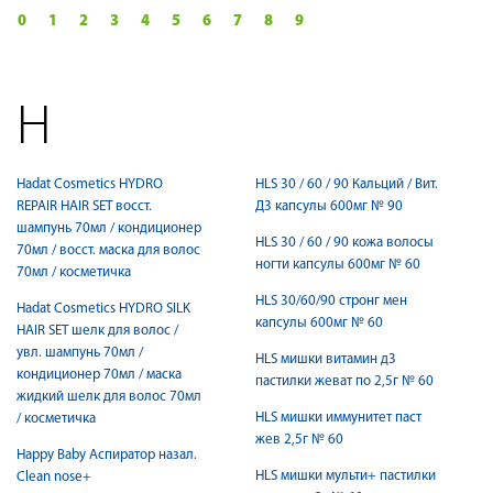
0
1
2
3
4
5
6
7
8
9
H
Hadat Cosmetics HYDRO
HLS 30 / 60 / 90 Кальций / Вит.
REPAIR HAIR SET восст.
Д3 капсулы 600мг № 90
шампунь 70мл / кондиционер
HLS 30 / 60 / 90 кожа волосы
70мл / восст. маска для волос
ногти капсулы 600мг № 60
70мл / косметичка
HLS 30/60/90 стронг мен
Hadat Cosmetics HYDRO SILK
капсулы 600мг № 60
HAIR SET шелк для волос /
увл. шампунь 70мл /
HLS мишки витамин д3
кондиционер 70мл / маска
пастилки жеват по 2,5г № 60
жидкий шелк для волос 70мл
HLS мишки иммунитет паст
/ косметичка
жев 2,5г № 60
Happy Baby Аспиратор назал.
HLS мишки мульти+ пастилки
Clean nose+