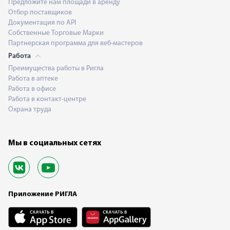
Предложите нам площади в аренду
Отбор поставщиков
Документация по API
Собственные Торговые Марки
Партнерская программа для веб-мастеров
Работа
Преимущества работы в Ригла
Работа в аптеке
Работа в офисе
Работа в контакт-центре
Охрана труда
Мы в социальных сетях
Приложение РИГЛА