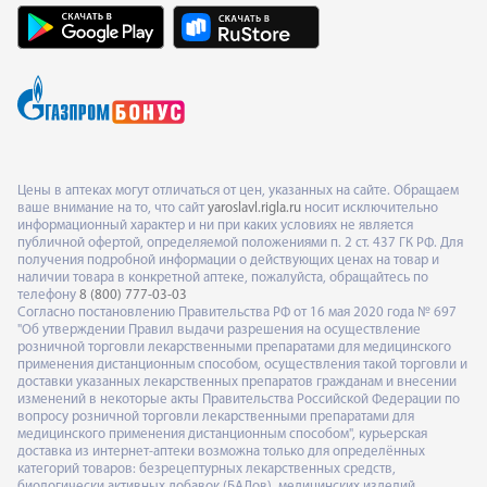
Цены в аптеках могут отличаться от цен, указанных на сайте. Обращаем
ваше внимание на то, что сайт
yaroslavl.rigla.ru
носит исключительно
информационный характер и ни при каких условиях не является
публичной офертой, определяемой положениями п. 2 ст. 437 ГК РФ. Для
получения подробной информации о действующих ценах на товар и
наличии товара в конкретной аптеке, пожалуйста, обращайтесь по
телефону
8 (800) 777-03-03
Согласно постановлению Правительства РФ от 16 мая 2020 года № 697
"Об утверждении Правил выдачи разрешения на осуществление
розничной торговли лекарственными препаратами для медицинского
применения дистанционным способом, осуществления такой торговли и
доставки указанных лекарственных препаратов гражданам и внесении
изменений в некоторые акты Правительства Российской Федерации по
вопросу розничной торговли лекарственными препаратами для
медицинского применения дистанционным способом", курьерская
доставка из интернет-аптеки возможна только для определённых
категорий товаров: безрецептурных лекарственных средств,
биологически активных добавок (БАДов), медицинских изделий,